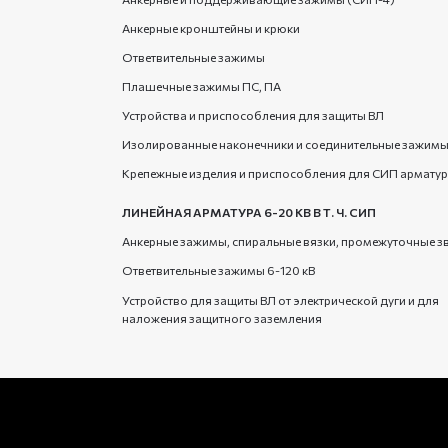
Анкерные кронштейны и крюки
Ответвительные зажимы
Плашечные зажимы ПС, ПА
Устройства и приспособления для защиты ВЛ
Изолированные наконечники и соединительные зажим
Крепежные изделия и приспособления для СИП армату
ЛИНЕЙНАЯ АРМАТУРА 6-20 КВ В Т. Ч. СИП
Анкерные зажимы, спиральные вязки, промежуточные з
Ответвительные зажимы 6-120 кВ
Устройство для защиты ВЛ от электрической дуги и для
наложения защитного заземления