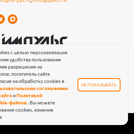
kies с целью персонализации
ния удобства пользования
ляя разрешение на
лов, посетитель сайта
АТЕЛЬСКОЕ СОГЛАШЕНИЕ ОБ ИСПОЛЬЗОВАНИИ САЙТА
асие на обработку cookies в
НЕ ПОКАЗЫВАТЬ
КА КОНФИДЕНЦИАЛЬНОСТИ
ьзовательским соглашением
сайта
и
Политикой
роизводственное предприятие «Импульс». Все права защищены
okie-файлов
.
Вы можете
вание cookies, изменив
а