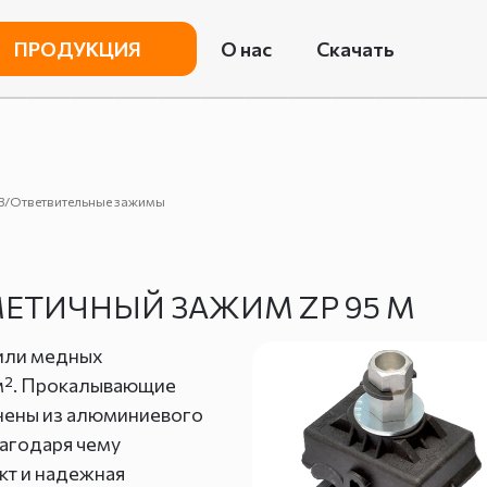
ПРОДУКЦИЯ
О нас
Скачать
кВ/Ответвительные зажимы
ЕТИЧНЫЙ ЗАЖИМ ZP 95 М
или медных
м². Прокалывающие
нены из алюминиевого
агодаря чему
кт и надежная