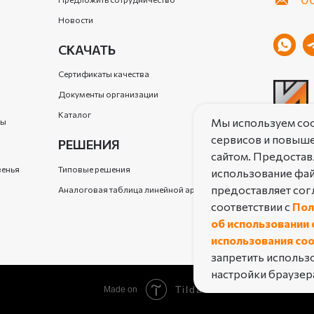
Новости
СКАЧАТЬ
Сертификаты качества
Документы организации
ы
Каталог
Мы используем coo
ры
сервисов и повыше
РЕШЕНИЯ
сайтом. Предостав
венья
Типовые решения
использование фай
ПОЛЬЗОВ
предоставляет согл
Аналоговая таблица линейной арматуры
ПОЛИТИ
соответствии с
Пол
об использовании 
© 2025 П
использования co
запретить использо
настройки браузер
Tilda
Made on