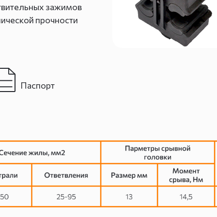
етвительных зажимов
ической прочности
Паспорт