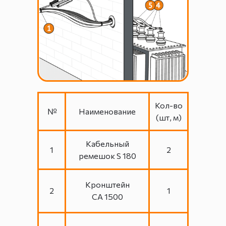
Кол-во
№
Наименование
(шт, м)
Кабельный
1
2
ремешок S 180
Кронштейн
2
1
СА 1500