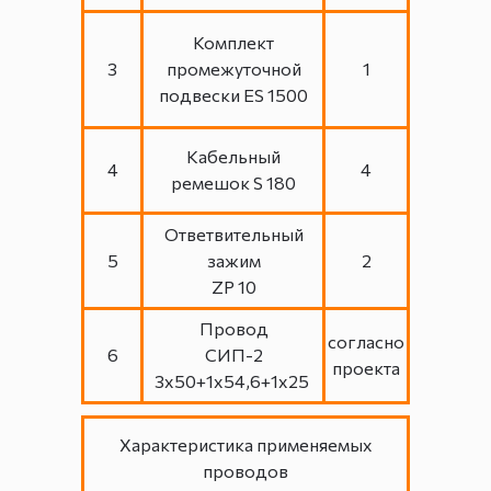
Комплект
3
промежуточной
1
подвески ES 1500
Кабельный
4
4
ремешок S 180
Ответвительный
5
зажим
2
ZP 10
Провод
согласно
6
СИП-2
проекта
3х50+1х54,6+1х25
Характеристика применяемых
проводов