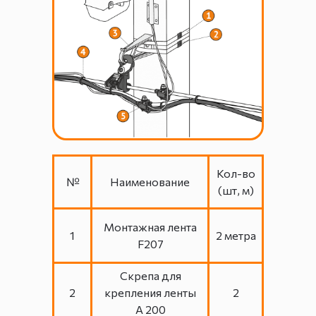
Кол-во
№
Наименование
(шт, м)
Монтажная лента
1
2 метра
F207
Скрепа для
2
крепления ленты
2
А 200