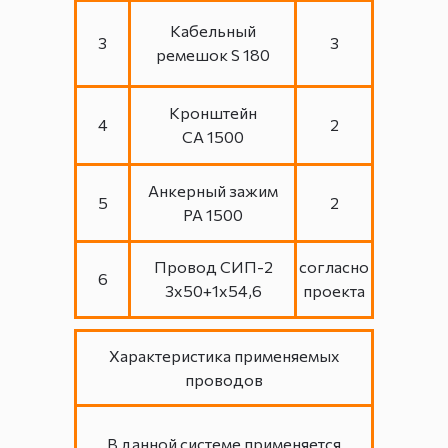
Кабельный
3
3
ремешок S 180
Кронштейн
4
2
СА 1500
Анкерный зажим
5
2
РА 1500
Провод СИП-2
согласно
6
3х50+1х54,6
проекта
Характеристика применяемых
проводов
В данной системе применяется