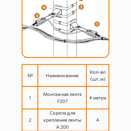
Кол-во
№
Наименование
(шт, м)
Монтажная лента
1
4 метра
F207
Скрепа для
2
крепления ленты
4
А 200