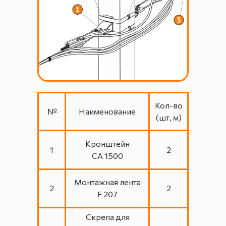
Кол-во
№
Наименование
(шт, м)
Кронштейн
1
2
СА 1500
Монтажная лента
2
2
F 207
Скрепа для