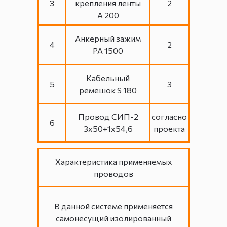
3
крепления ленты
2
А 200
Анкерный зажим
4
2
РА 1500
Кабельный
5
3
ремешок S 180
Провод СИП-2
согласно
6
3х50+1х54,6
проекта
Характеристика применяемых
проводов
В данной системе применяется
самонесущий изолированный