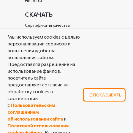
Новости
СКАЧАТЬ
Сертификаты качества
Документы организации
Мы используем cookies с целью
персонализации сервисов и
Каталог
повышения удобства
пользования сайтом.
РЕШЕНИЯ
Предоставляя разрешение на
Типовые решения
использование файлов,
посетитель сайта
Аналоговая таблица
предоставляет согласие на
линейной арматуры
обработку cookies в
НЕ ПОКАЗЫВАТЬ
соответствии
ПОЛЬЗОВАТЕЛЬСКОЕ СОГЛАШЕНИЕ
с
Пользовательским
ОБ ИСПОЛЬЗОВАНИИ САЙТА
соглашением
ПОЛИТИКА КОНФИДЕНЦИАЛЬНОСТИ
об использовании сайта
и
Политикой использования
© 2025 Производственное предприятие
«Импульс». Все права защищены
cookie-файлов
.
Вы можете