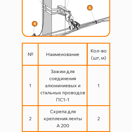
Кол-во
№
Наименование
(шт, м)
Зажим для
соединения
1
алюминиевых и
1
стальных проводов
ПС1-1
Скрепа для
2
крепления ленты
2
А 200