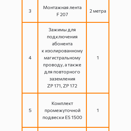
Монтажная лента
3
2 метра
F 207
Зажимы для
подключения
абонента
к изолированному
4
магистральному
1
проводу, а также
для повторного
заземления
ZP 171, ZP 172
Комплект
5
промежуточной
1
подвески ES 1500