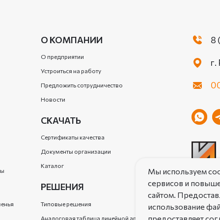
О КОМПАНИИ
8 
О предприятии
г.
Устроиться на работу
00
Предложить сотрудничество
Новости
СКАЧАТЬ
Сертификаты качества
Документы организации
ы
Каталог
Мы используем coo
ры
сервисов и повыше
РЕШЕНИЯ
сайтом. Предостав
венья
Типовые решения
использование фай
ПОЛЬЗОВ
предоставляет согл
Аналоговая таблица линейной арматуры