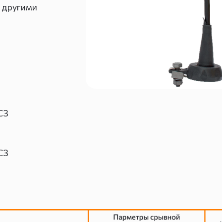
с другими
С3
С3