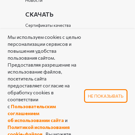
Новости
СКАЧАТЬ
Сертификаты качества
Документы организации
Мы используем cookies с целью
персонализации сервисов и
Каталог
повышения удобства
пользования сайтом.
РЕШЕНИЯ
Предоставляя разрешение на
Типовые решения
использование файлов,
посетитель сайта
Аналоговая таблица
предоставляет согласие на
линейной арматуры
обработку cookies в
НЕ ПОКАЗЫВАТЬ
соответствии
ПОЛЬЗОВАТЕЛЬСКОЕ СОГЛАШЕНИЕ
с
Пользовательским
ОБ ИСПОЛЬЗОВАНИИ САЙТА
соглашением
ПОЛИТИКА КОНФИДЕНЦИАЛЬНОСТИ
об использовании сайта
и
Политикой использования
© 2025 Производственное предприятие
«Импульс». Все права защищены
cookie-файлов
.
Вы можете