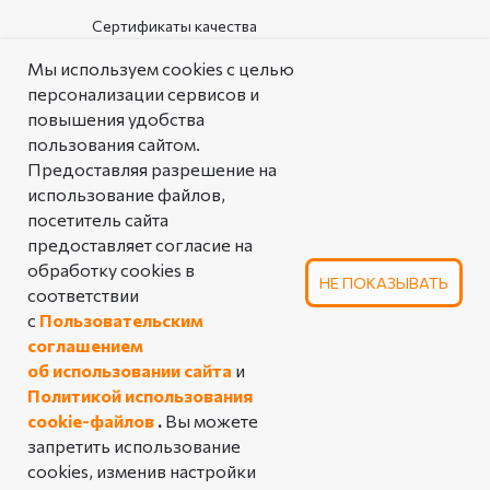
Сертификаты качества
Документы организации
Мы используем cookies с целью
персонализации сервисов и
Каталог
повышения удобства
пользования сайтом.
РЕШЕНИЯ
Предоставляя разрешение на
Типовые решения
использование файлов,
посетитель сайта
Аналоговая таблица
предоставляет согласие на
линейной арматуры
обработку cookies в
НЕ ПОКАЗЫВАТЬ
соответствии
ПОЛЬЗОВАТЕЛЬСКОЕ СОГЛАШЕНИЕ
с
Пользовательским
ОБ ИСПОЛЬЗОВАНИИ САЙТА
соглашением
ПОЛИТИКА КОНФИДЕНЦИАЛЬНОСТИ
об использовании сайта
и
Политикой использования
© 2025 Производственное предприятие
«Импульс». Все права защищены
cookie-файлов
.
Вы можете
запретить использование
cookies, изменив настройки
Tilda
Made on