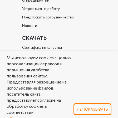
О предприятии
Устроиться на работу
Предложить сотрудничество
Новости
СКАЧАТЬ
Сертификаты качества
Документы организации
Мы используем cookies с целью
персонализации сервисов и
Каталог
повышения удобства
пользования сайтом.
РЕШЕНИЯ
Предоставляя разрешение на
Типовые решения
использование файлов,
посетитель сайта
Аналоговая таблица
предоставляет согласие на
линейной арматуры
обработку cookies в
НЕ ПОКАЗЫВАТЬ
соответствии
ПОЛЬЗОВАТЕЛЬСКОЕ СОГЛАШЕНИЕ