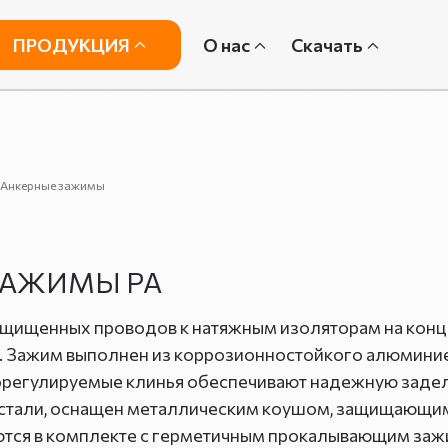
ПРОДУКЦИЯ
О нас
Скачать
/Анкерные зажимы
ЗАЖИМЫ РА
ащищенных проводов к натяжным изоляторам на конц
. Зажим выполнен из коррозионностойкого алюминие
орегулируемые клинья обеспечивают надежную задел
 стали, оснащен металлическим коушом, защищающим 
ются в комплекте с герметичным прокалывающим за